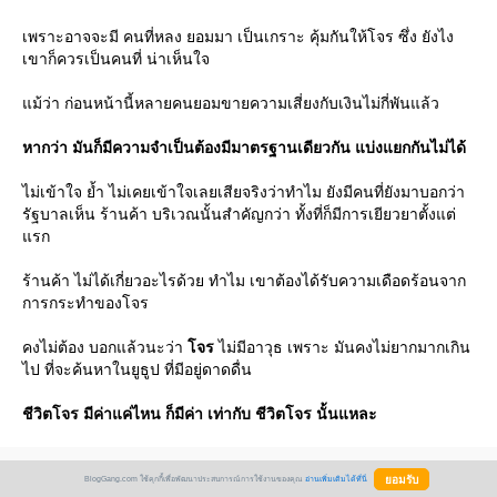
เพราะอาจจะมี คนที่หลง ยอมมา เป็นเกราะ คุ้มกันให้โจร ซึ่ง ยังไง
เขาก็ควรเป็นคนที่ น่าเห็นใจ
ม้ว่า ก่อนหน้านี้หลายคนยอมขายความเสี่ยงกับเงินไม่กี่พันแล้ว
หากว่า มันก็มีความจำเป็นต้องมีมาตรฐานเดียวกัน แบ่งแยกกันไม่ได้
ไม่เข้าใจ ย้ำ ไม่เคยเข้าใจเลยเสียจริงว่าทำไม ยังมีคนที่ยังมาบอกว่า
รัฐบาลเห็น ร้านค้า บริเวณนั้นสำคัญกว่า ทั้งที่ก็มีการเยียวยาตั้งแต่
รก
ร้านค้า ไม่ได้เกี่ยวอะไรด้วย ทำไม เขาต้องได้รับความเดือดร้อนจาก
การกระทำของโจร
คงไม่ต้อง บอกแล้วนะว่า
จร
ไม่มีอาวุธ เพราะ มันคงไม่ยากมากเกิน
ไป ที่จะค้นหาในยูธูป ที่มีอยู่ดาดดื่น
ชีวิตโจร มีค่าแค่ไหน ก็มีค่า เท่ากับ ชีวิตโจร นั้นแหละ
Create Date :
03 กรกฎาคม 2553
BlogGang.com ใช้คุกกี้เพื่อพัฒนาประสบการณ์การใช้งานของคุณ
อ่านเพิ่มเติมได้ที่นี่
Last Update :
3 กรกฎาคม 2553 17:32:45 น.
Counter :
Pageviews.